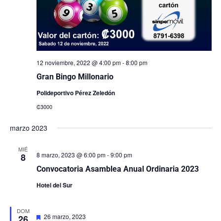
12 noviembre, 2022 @ 4:00 pm
-
8:00 pm
Gran Bingo Millonario
Polideportivo Pérez Zeledón
₡3000
marzo 2023
MIÉ
8 marzo, 2023 @ 6:00 pm
-
9:00 pm
8
Convocatoria Asamblea Anual Ordinaria 2023
Hotel del Sur
DOM
Destacado
26 marzo, 2023
26