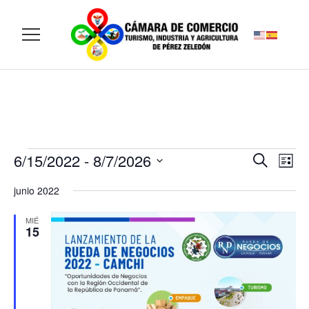
6/15/2022
 - 
8/7/2026
Navegaci
Nav
Buscar
Lista
de
de
Selecciona
vist
búsqued
junio 2022
la
de
y
fecha.
Eve
MIÉ
vistas
15
de
Eventos