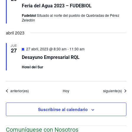
Feria del Agua 2023 – FUDEBIOL
Fudebiol
Situado al norte del pueblo de Quebradas de Pérez
Zeledón
abril 2023
JUE
Destacado
27 abril, 2023 @ 8:30 am
-
11:30 am
27
Desayuno Empresarial RQL
Hotel del Sur
Eventos
Eventos
anterior(es)
Hoy
siguiente(s)
Suscribirse al calendario
Comuníquese con Nosotros