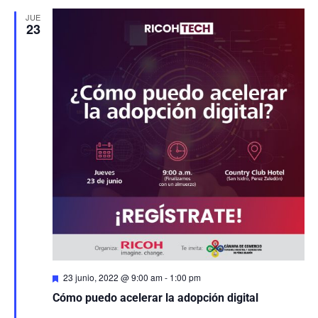
JUE
23
Destacado
23 junio, 2022 @ 9:00 am
-
1:00 pm
Cómo puedo acelerar la adopción digital