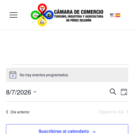
No hay eventos programados.
Aviso
8/7/2026
Navegaci
Nav
Buscar
Día
de
de
Selecciona
vist
búsqued
la
de
Siguiente día
y
Día anterior
fecha.
Eve
vistas
de
Suscribirse al calendario
Eventos