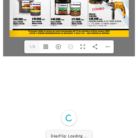
1/8
DearFlip: Loading ...