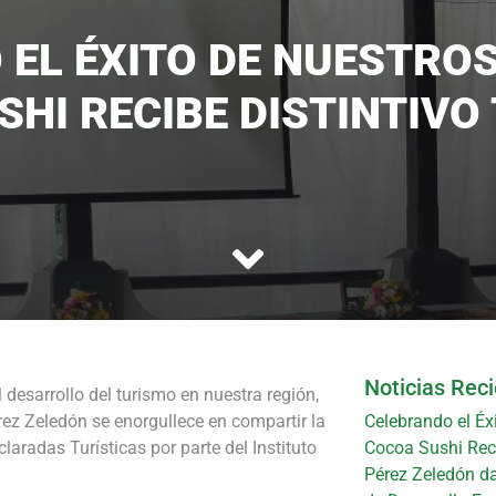
EL ÉXITO DE NUESTRO
HI RECIBE DISTINTIVO
Noticias Rec
desarrollo del turismo en nuestra región,
rez Zeledón se enorgullece en compartir la
Celebrando el Éx
laradas Turísticas por parte del Instituto
Cocoa Sushi Reci
Pérez Zeledón da