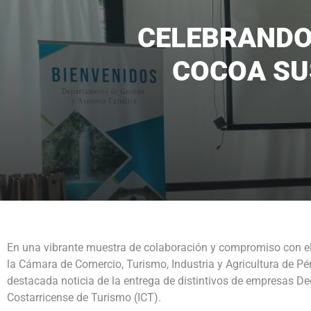
CELEBRANDO 
COCOA SUS
En una vibrante muestra de colaboración y compromiso con el 
la Cámara de Comercio, Turismo, Industria y Agricultura de Pé
destacada noticia de la entrega de distintivos de empresas Dec
Costarricense de Turismo (ICT).