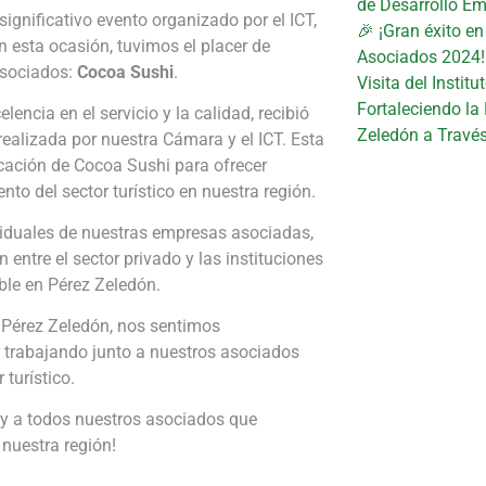
de Desarrollo Em
ignificativo evento organizado por el ICT,
🎉 ¡Gran éxito e
En esta ocasión, tuvimos el placer de
Asociados 2024!
asociados:
Cocoa Sushi
.
Visita del Instit
Fortaleciendo la
cia en el servicio y la calidad, recibió
Zeledón a Travé
realizada por nuestra Cámara y el ICT. Esta
icación de Cocoa Sushi para ofrecer
nto del sector turístico en nuestra región.
ividuales de nuestras empresas asociadas,
 entre el sector privado y las instituciones
ble en Pérez Zeledón.
e Pérez Zeledón, nos sentimos
r trabajando junto a nuestros asociados
 turístico.
 y a todos nuestros asociados que
 nuestra región!