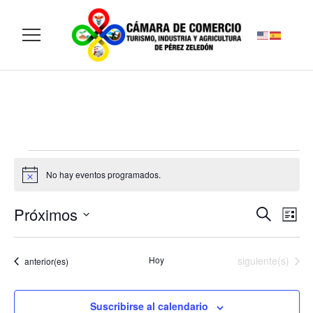
No hay eventos programados.
Aviso
Próximos
Navegaci
Nav
Buscar
Lista
de
de
Selecciona
vist
búsqued
la
de
Eventos
Hoy
siguiente(s)
y
Eventos
anterior(es)
fecha.
Eve
vistas
de
Suscribirse al calendario
Eventos