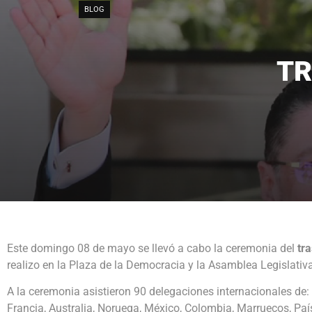
BLOG
TR
Este domingo 08 de mayo se llevó a cabo la ceremonia del
tr
realizo en la Plaza de la Democracia y la Asamblea Legislativa
A la ceremonia asistieron 90 delegaciones internacionales de
Francia, Australia, Noruega, México, Colombia, Marruecos, Paí