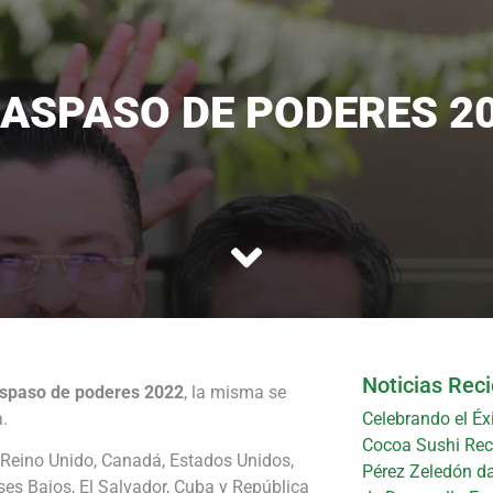
ASPASO DE PODERES 2
Noticias Rec
aspaso de poderes 2022
, la misma se
.
Celebrando el Éx
Cocoa Sushi Reci
: Reino Unido, Canadá, Estados Unidos,
Pérez Zeledón da
ses Bajos, El Salvador, Cuba y República