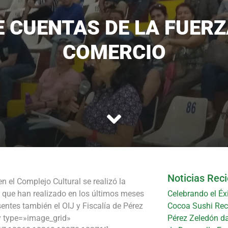
E CUENTAS DE LA FUERZ
COMERCIO
Noticias Rec
 el Complejo Cultural se realizó la
jo que han realizado en los últimos meses
Celebrando el Éx
entes también el OIJ y Fiscalía de Pérez
Cocoa Sushi Reci
y type=»image_grid»
Pérez Zeledón da