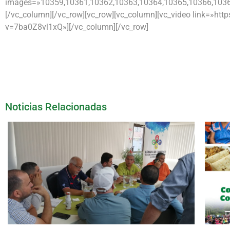
images=»10359,10361,10362,10363,10364,10365,10366,1036
[/vc_column][/vc_row][vc_row][vc_column][vc_video link=»ht
v=7ba0Z8vl1xQ»][/vc_column][/vc_row]
Noticias Relacionadas