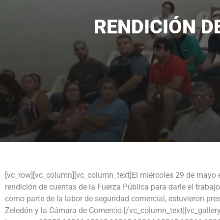
RENDICIÓN D
[vc_row][vc_column][vc_column_text]El miércoles 29 de mayo en
rendición de cuentas de la Fuerza Pública para darle el traba
como parte de la labor de seguridad comercial, estuvieron pres
Zeledón y la Cámara de Comercio.[/vc_column_text][vc_galler