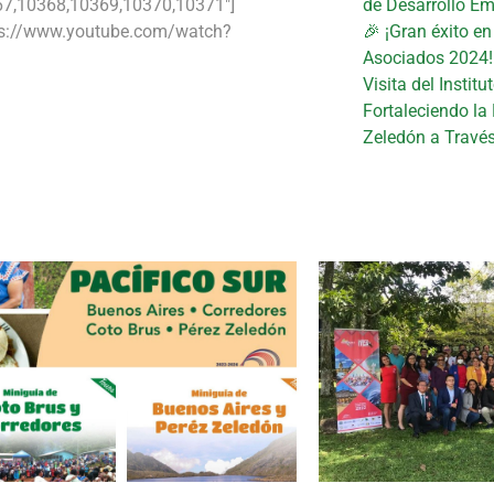
7,10368,10369,10370,10371″]
de Desarrollo Em
tps://www.youtube.com/watch?
🎉 ¡Gran éxito e
Asociados 2024!
Visita del Instit
Fortaleciendo la
Zeledón a Travé