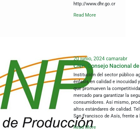
http://www.dhr.go.cr
Read More
20 junio, 2024
camarabr
CNP: Consejo Nacional de
Institución del sector público 
énfasis en calidad e inocuidad y
que promueven la competitividad
mercado para garantizar la segur
consumidores. Así mismo, produ
altos estándares de calidad. Te
San Francisco de Asís, frente a
Read More