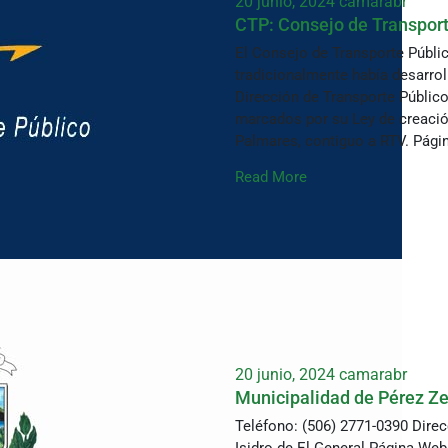
20 junio, 2024
camarabr
CTP: Consejo de Transport
El Consejo de Transporte Públic
tradicionalmente había desarroll
Dirección de Transporte Público
marcados por su Ley de creación
Palmares, contiguo a RTV. Pági
Read More
20 junio, 2024
camarabr
Municipalidad de Pérez Z
Teléfono: (506) 2771-0390 Direc