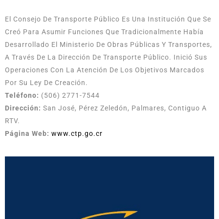
El Consejo De Transporte Público Es Una Institución Que Se
Creó Para Asumir Funciones Que Tradicionalmente Había
Desarrollado El Ministerio De Obras Públicas Y Transportes,
A Través De La Dirección De Transporte Público. Inició Sus
Operaciones Con La Atención De Los Objetivos Marcados
Por Su Ley De Creación.
Teléfono:
(506) 2771-7544
Dirección:
San José, Pérez Zeledón, Palmares, Contiguo A
RTV.
Página Web:
www.ctp.go.cr