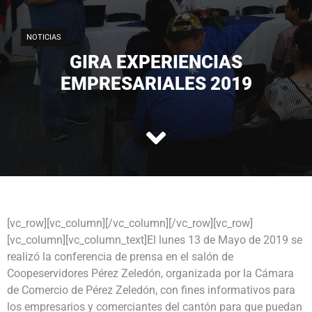
NOTICIAS
GIRA EXPERIENCIAS
EMPRESARIALES 2019
[vc_row][vc_column][/vc_column][/vc_row][vc_row]
[vc_column][vc_column_text]El lunes 13 de Mayo de 2019 se
realizó la conferencia de prensa en el salón de
Coopeservidores Pérez Zeledón, organizada por la Cámara
de Comercio de Pérez Zeledón, con fines informativos para
los empresarios y comerciantes del cantón para que puedan