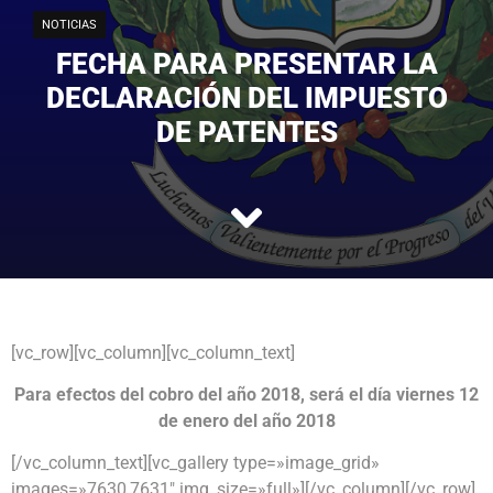
NOTICIAS
FECHA PARA PRESENTAR LA
DECLARACIÓN DEL IMPUESTO
DE PATENTES
[vc_row][vc_column][vc_column_text]
Para efectos del cobro del año 2018, será el día viernes 12
de enero del año 2018
[/vc_column_text][vc_gallery type=»image_grid»
images=»7630,7631″ img_size=»full»][/vc_column][/vc_row]