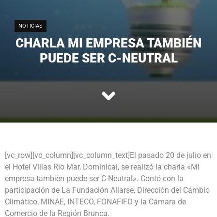
NOTICIAS
CHARLA MI EMPRESA TAMBIÉN
PUEDE SER C-NEUTRAL
[vc_row][vc_column][vc_column_text]El pasado 20 de julio en
el Hotel Villas Río Mar, Dominical, se realizó la charla «Mi
empresa también puede ser C-Neutral». Contó con la
participación de La Fundación Aliarse, Dirección del Cambio
Climático, MINAE, INTECO, FONAFIFO y la Cámara de
Comercio de la Región Brunca.