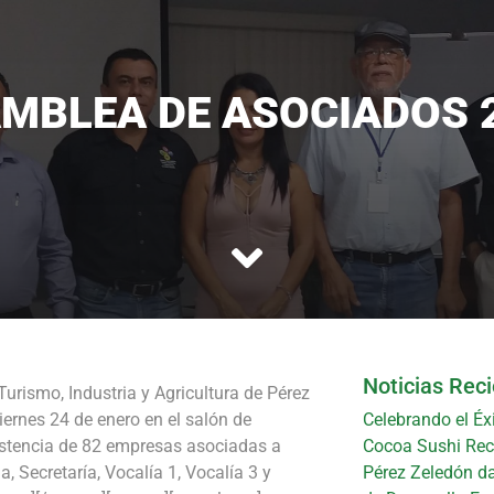
MBLEA DE ASOCIADOS 
Noticias Rec
rismo, Industria y Agricultura de Pérez
ernes 24 de enero en el salón de
Celebrando el Éx
istencia de 82 empresas asociadas a
Cocoa Sushi Reci
, Secretaría, Vocalía 1, Vocalía 3 y
Pérez Zeledón da