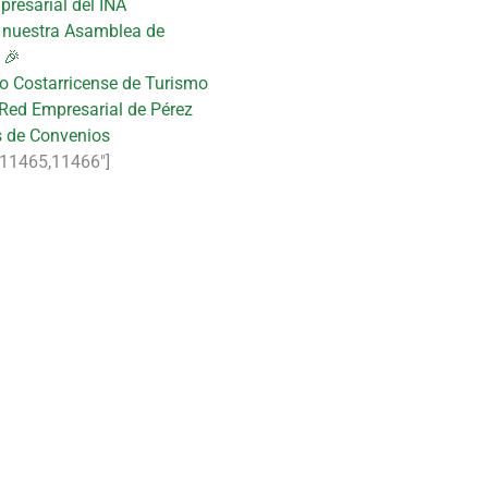
presarial del INA
n nuestra Asamblea de
 🎉
uto Costarricense de Turismo
 Red Empresarial de Pérez
s de Convenios
11465,11466″]