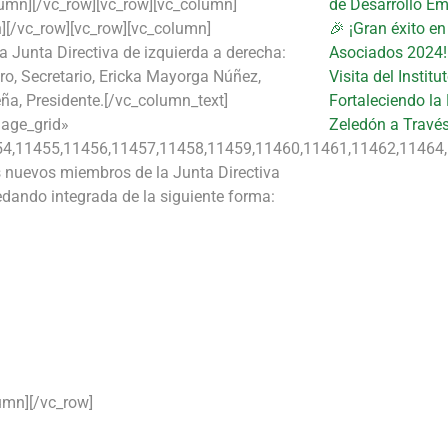
lumn][/vc_row][vc_row][vc_column]
de Desarrollo Em
][/vc_row][vc_row][vc_column]
🎉 ¡Gran éxito e
 Junta Directiva de izquierda a derecha:
Asociados 2024!
ro, Secretario, Ericka Mayorga Núñez,
Visita del Instit
ña, Presidente.[/vc_column_text]
Fortaleciendo la
mage_grid»
Zeledón a Travé
4,11455,11456,11457,11458,11459,11460,11461,11462,11464,
 nuevos miembros de la Junta Directiva
edando integrada de la siguiente forma:
umn][/vc_row]