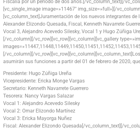
Fiscalía por un periodo de dos años.[/vc_column_text][/vc_co
[vc_single_image image=»11467″ img_size=»full»][/vc_column
[vc_column_text]Juramentación de los nuevos integrantes de la
Alexander Elizondo Quesada, Fiscal, Kenneth Navarrete Guerre
Vocal 3, Alejandro Acevedo Silesky, Vocal 1 y Hugo Zúñiga Ure
[/vc_column][/vc_row][vc_row][vc_column][vc_gallery type=»i
images=»11447,11448,11449,11450,11451,11452,11453,1145
[/vc_column][/vc_row][vc_row][vc_column][vc_column_text]Los
asumirán sus funciones a partir del 01 de febrero de 2020, qu
Presidente: Hugo Zúñiga Ureña
Vicepresidente: Ericka Monge Vargas
Secretario: Kenneth Navarrete Guerrero
Tesorera: Nancy Vargas Salazar
Vocal 1: Alejandro Acevedo Silesky
Vocal 2: Omar Elizondo Martínez
Vocal 3: Ericka Mayorga Nuñez
Fiscal: Alexander Elizondo Quesada[/vc_column_text][/vc_col