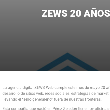
ZEWS 20 AÑOS
La agencia digital
ZEWS Web
cumple este mes de mayo 20 añ
desarrollo de sitios web, redes sociales, estrategias de market
llevando el “sello generaleño” fuera de nuestras fronteras.
Esta compañía que nació en Pérez Zeledón tiene hoy
oficinas