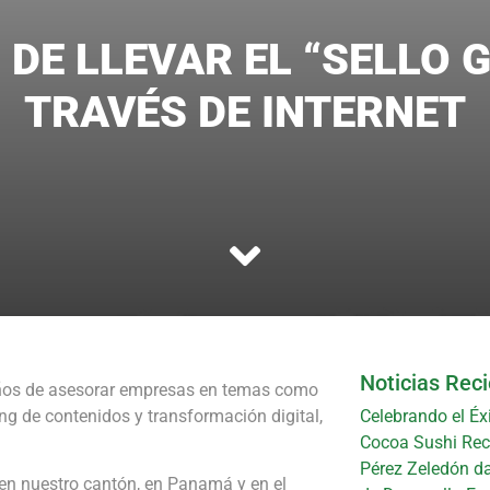
 DE LLEVAR EL “SELLO 
TRAVÉS DE INTERNET
Noticias Rec
os de asesorar empresas en temas como
ing de contenidos y transformación digital,
Celebrando el Éx
Cocoa Sushi Reci
Pérez Zeledón da
 en nuestro cantón, en Panamá y en el