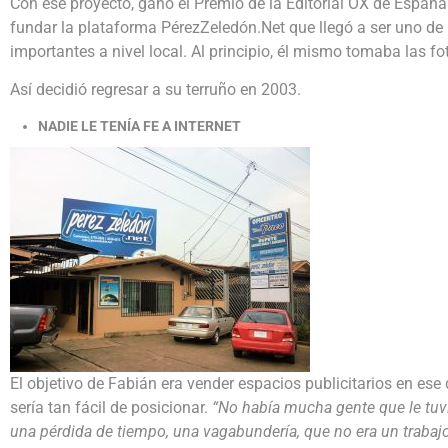
Con ese proyecto, ganó el Premio de la Editorial OX de España
fundar la plataforma PérezZeledón.Net que llegó a ser uno d
importantes a nivel local. Al principio, él mismo tomaba las fot
Así decidió regresar a su terruño en 2003.
NADIE LE TENÍA FE A INTERNET
El objetivo de Fabián era vender espacios publicitarios en es
sería tan fácil de posicionar.
“No había mucha gente que le tuvie
una pérdida de tiempo, una vagabundería, que no era un trabajo