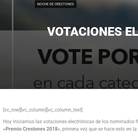
NOCHE DE CRESTONES
VOTACIONES E
[vc_row][vc_column][vc_column_text]
Hoy iniciamos las votaciones electrónicas de los nominados fi
«Premio Crestones 2018»
, primera vez que se hace esto en la 