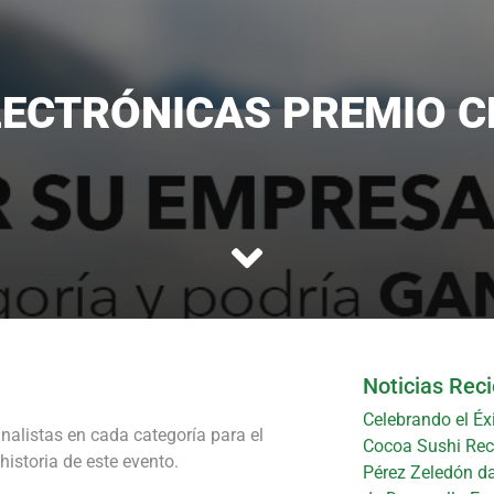
LECTRÓNICAS PREMIO C
Noticias Rec
Celebrando el Éx
nalistas en cada categoría para el
Cocoa Sushi Reci
historia de este evento.
Pérez Zeledón da