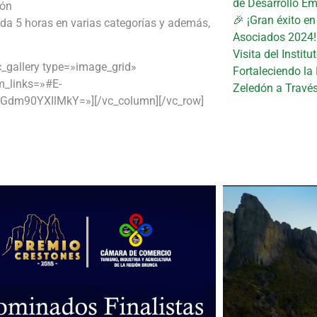
de Desarrollo Em
ión
🎉 ¡Gran éxito e
da 5 horas en varias categorías y además,
Asociados 2024!
Visita del Instit
c_gallery type=»image_grid»
Fortaleciendo la
m_links=»#E-
Zeledón a Travé
m90YXIlMkY=»][/vc_column][/vc_row]