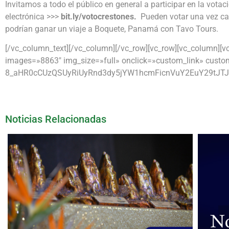
Invitamos a todo el público en general a participar en la votac
electrónica >>>
bit.ly/votocrestones.
Pueden votar una vez ca
podrían ganar un viaje a Boquete, Panamá con Tavo Tours.
[/vc_column_text][/vc_column][/vc_row][vc_row][vc_column][v
images=»8863″ img_size=»full» onclick=»custom_link» custo
8_aHR0cCUzQSUyRiUyRnd3dy5jYW1hcmFicnVuY2EuY29tJTJGd
Noticias Relacionadas