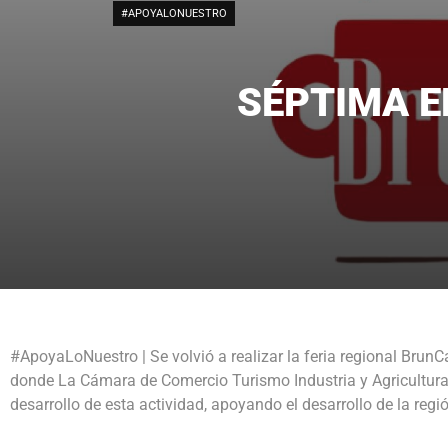
#APOYALONUESTRO
SÉPTIMA E
#ApoyaLoNuestro
| Se volvió a realizar la feria regional Bru
donde La Cámara de Comercio Turismo Industria y Agricultura 
desarrollo de esta actividad, apoyando el desarrollo de la reg