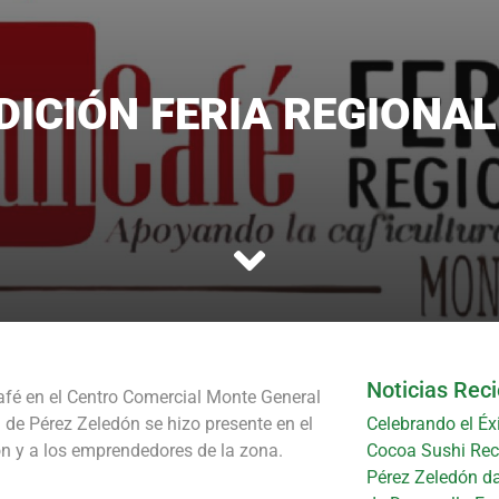
DICIÓN FERIA REGIONA
Noticias Rec
nCafé en el Centro Comercial Monte General
de Pérez Zeledón se hizo presente en el
Celebrando el Éx
ión y a los emprendedores de la zona.
Cocoa Sushi Reci
Pérez Zeledón da