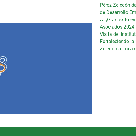
Pérez Zeledón da
de Desarrollo Em
🎉 ¡Gran éxito e
Asociados 2024!
Visita del Instit
Fortaleciendo la
Zeledón a Travé