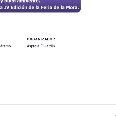
ORGANIZADOR
 Páramo
Asproja El Jardín
E