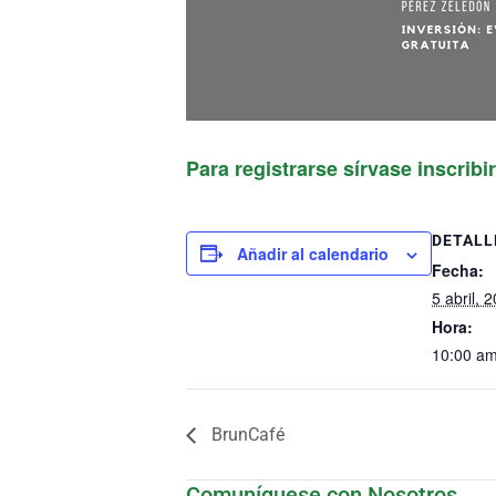
Para registrarse sírvase inscribi
DETALL
Añadir al calendario
Fecha:
5 abril, 
Hora:
10:00 am
BrunCafé
Comuníquese con Nosotros