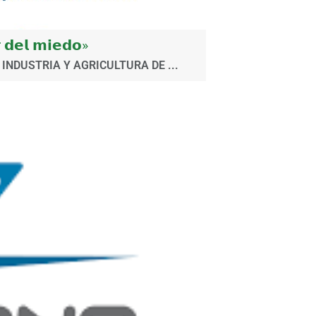
𝗱𝗲𝗹 𝗺𝗶𝗲𝗱𝗼»
INDUSTRIA Y AGRICULTURA DE ...