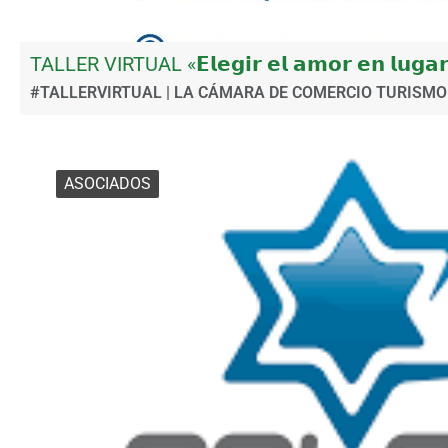
TALLER VIRTUAL «𝗘𝗹𝗲𝗴𝗶𝗿 𝗲𝗹 𝗮𝗺𝗼𝗿 𝗲𝗻 𝗹𝘂𝗴𝗮𝗿 
#TALLERVIRTUAL | LA CÁMARA DE COMERCIO TURISMO 
ASOCIADOS