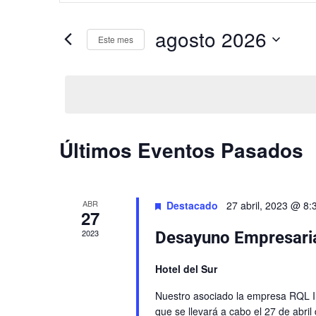
búsqueda
palabra
y
clave.
agosto 2026
vistas
Este mes
Busca
de
Eventos
Selecciona
Eventos
para
la
la
fecha.
palabra
clave.
Calendario
Últimos Eventos Pasados
de
Eventos
ABR
Destacado
27 abril, 2023 @ 8
27
2023
Desayuno Empresari
Hotel del Sur
Nuestro asociado la empresa RQL Ingenie
que se llevará a cabo el 27 de abril