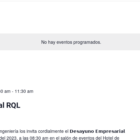
No hay eventos programados.
:30 am
-
11:30 am
al RQL
ría los invita cordialmente el 𝗗𝗲𝘀𝗮𝘆𝘂𝗻𝗼 𝗘𝗺𝗽𝗿𝗲𝘀𝗮𝗿𝗶𝗮𝗹
 del 2023, a las 08:30 am en el salón de eventos del Hotel de