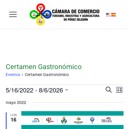
Certamen Gastronómico
Eventos
Certamen Gastronómico
5/16/2022
 - 
8/6/2026
Navegaci
Nav
Buscar
Lista
de
de
Selecciona
vist
búsqued
mayo 2022
la
de
y
fecha.
Eve
LUN
vistas
16
de